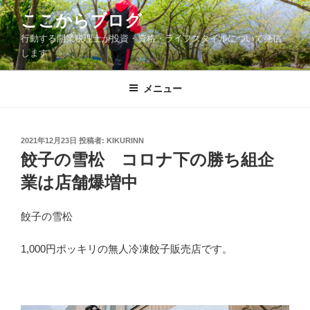
コ
ここからブログ
ン
行動する開業税理士が投資・資格・ライフスタイルについて発信
テ
します
ン
ツ
メニュー
へ
ス
キ
ッ
投
2021年12月23日
投稿者:
KIKURINN
稿
餃子の雪松 コロナ下の勝ち組企
プ
日:
業は店舗爆増中
餃子の雪松
1,000円ポッキリの無人冷凍餃子販売店です。