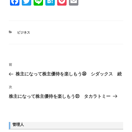
F
T
Li
H
P
E
a
wi
n
at
o
m
c
tt
e
e
ck
ail
e
er
n
et
カ
ビジネス
b
a
テ
ゴ
o
リ
ー
o
投
k
前
前
稿
ナ
の
株主になって株主優待を楽しもう㉚ シダックス 続
ビ
投
ゲ
稿
次
次
ー
シ
の
株主になって株主優待を楽しもう㉛ タカラトミー
ョ
投
ン
稿
管理人