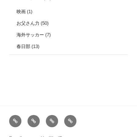
映画
(1)
お父さん力
(50)
海外サッカー
(7)
春日部
(13)
割
税
お
サ
と
理
問
イ
詳
士
い
ト