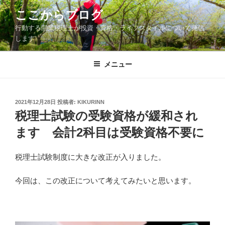
コ
ここからブログ
ン
行動する開業税理士が投資・資格・ライフスタイルについて発信
テ
します
ン
ツ
メニュー
へ
ス
キ
ッ
投
2021年12月28日
投稿者:
KIKURINN
稿
税理士試験の受験資格が緩和され
プ
日:
ます 会計2科目は受験資格不要に
税理士試験制度に大きな改正が入りました。
今回は、この改正について考えてみたいと思います。