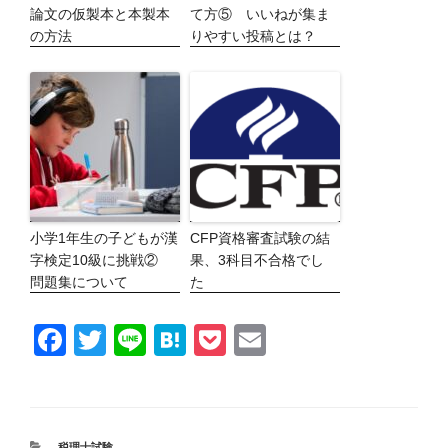
論文の仮製本と本製本
て方⑤ いいねが集ま
の方法
りやすい投稿とは？
小学1年生の子どもが漢
CFP資格審査試験の結
字検定10級に挑戦②
果、3科目不合格でし
問題集について
た
F
T
Li
H
P
E
a
wi
n
at
o
m
c
tt
e
e
ck
ail
e
er
n
et
カ
税理士試験