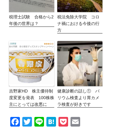
税理士試験 合格から2
税法免除大学院 コロ
年後の世界は？
ナ禍における今後の行
方
吉野家HD 株主優待制
健康診断の話し① バ
度変更を発表 100株株
リウム検査より胃カメ
主にとっては改悪に
ラ検査が好きです
F
T
Li
H
P
E
a
wi
n
at
o
m