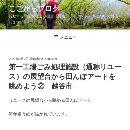
コ
ここからブログ
ン
行動する開業税理士が投資・資格・ライフスタイルについて発信
テ
します
ン
ツ
メニュー
へ
ス
キ
ッ
投
2021年9月2日
投稿者:
KIKURINN
稿
第一工場ごみ処理施設（通称リユー
プ
日:
ス）の展望台から田んぼアートを
眺めよう② 越谷市
リユースの展望台から眺める田んぼアート
毎年違う絵が描かれています。