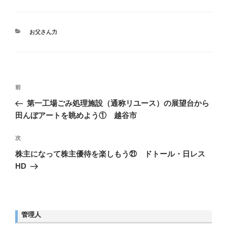
c
tt
e
e
ck
ail
e
er
n
et
カ
お父さん力
b
a
テ
ゴ
o
リ
ー
o
投
k
前
前
稿
ナ
の
第一工場ごみ処理施設（通称リユース）の展望台から
ビ
投
田んぼアートを眺めよう① 越谷市
ゲ
稿
ー
シ
次
次
ョ
の
株主になって株主優待を楽しもう㉑ ドトール・日レス
ン
投
HD
稿
管理人