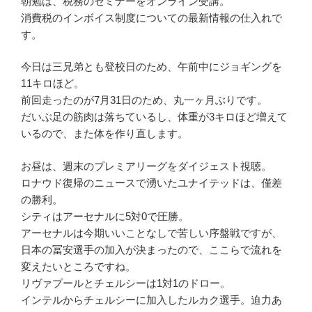
朝勉は、税務のセミナーをオンライン受講。
消費税のインボイス制度についての最新情報の仕入れで
す。
今日は三兄弟とも登校日のため、午前中にジョギングを
11キロほど。
前回走ったのが7月31日のため、丸一ヶ月ぶりです。
だいぶ足の筋肉は落ちているし、体重が3キロほど増えて
いるので、また体を作り直します。
お昼は、週末のプレミアリーグをダイジェスト視聴。
ロナウド復帰のニュースで湧いたユナイテッドは、僅差
の勝利。
シティはアーセナルに5対0で圧勝。
アーセナルは今期いいことなしで苦しい序盤戦ですが、
日本の冨安選手の加入が決まったので、ここらで流れを
変えたいところですね。
リヴァプールとチェルシーは1対1のドロー。
インテルからチェルシーに加入したルカク選手。迫力あ