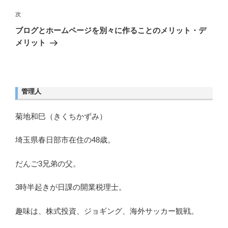
投
ゲ
稿
次
次
ー
シ
の
ブログとホームページを別々に作ることのメリット・デ
ョ
投
メリット
ン
稿
管理人
菊地和巳（きくちかずみ）
埼玉県春日部市在住の48歳。
だんご3兄弟の父。
3時半起きが日課の開業税理士。
趣味は、株式投資、ジョギング、海外サッカー観戦。