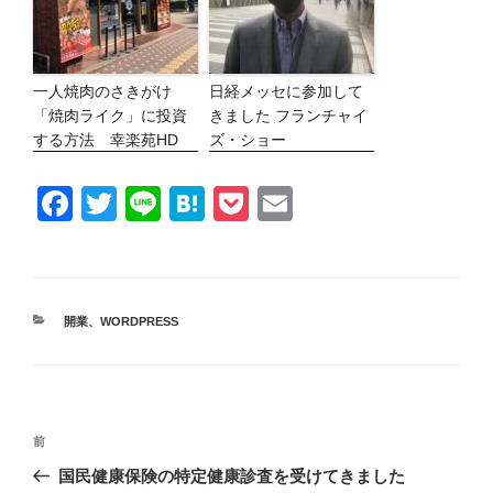
一人焼肉のさきがけ
日経メッセに参加して
「焼肉ライク」に投資
きました フランチャイ
する方法 幸楽苑HD
ズ・ショー
F
T
Li
H
P
E
a
wi
n
at
o
m
c
tt
e
e
ck
ail
e
er
n
et
カ
開業
、
WORDPRESS
b
a
テ
ゴ
o
リ
ー
o
投
k
前
前
稿
ナ
の
国民健康保険の特定健康診査を受けてきました
ビ