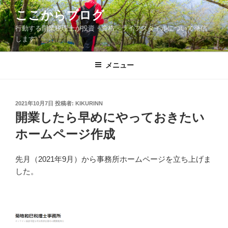
コ
ここからブログ
ン
行動する開業税理士が投資・資格・ライフスタイルについて発信
テ
します
ン
ツ
メニュー
へ
ス
キ
ッ
投
2021年10月7日
投稿者:
KIKURINN
稿
開業したら早めにやっておきたい
プ
日:
ホームページ作成
先月（2021年9月）から事務所ホームページを立ち上げま
した。