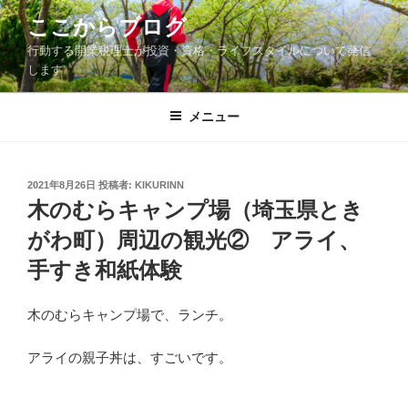
コ
ここからブログ
ン
行動する開業税理士が投資・資格・ライフスタイルについて発信
テ
します
ン
ツ
メニュー
へ
ス
キ
ッ
投
2021年8月26日
投稿者:
KIKURINN
稿
木のむらキャンプ場（埼玉県とき
プ
日:
がわ町）周辺の観光② アライ、
手すき和紙体験
木のむらキャンプ場で、ランチ。
アライの親子丼は、すごいです。