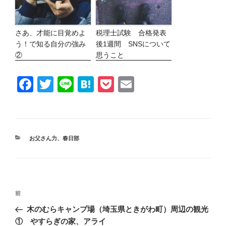
さあ、才能に目覚めよ
税理士試験 合格発表
う！で知る自分の強み
後1週間 SNSについて
②
思うこと
F
T
Li
H
P
E
a
wi
n
at
o
m
c
tt
e
e
ck
ail
e
er
n
et
カ
お父さん力
、
春日部
b
a
テ
ゴ
o
リ
ー
o
投
k
前
前
稿
ナ
の
木のむらキャンプ場（埼玉県ときがわ町）周辺の観光
ビ
投
① やすらぎの家、アライ
ゲ