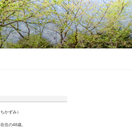
くちかずみ）
在住の48歳。