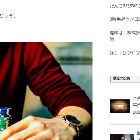
。
だんご3兄弟の
どうぞ。
3時半起きが日
趣味は、株式
戦。
詳しくは
プロ
最近の投稿
金
平
20