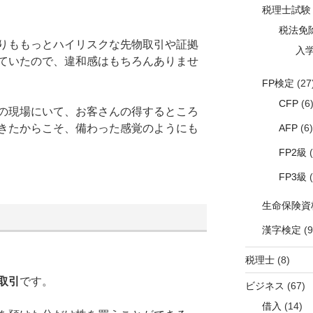
税理士試験
税法免
りももっとハイリスクな先物取引や証拠
入
ていたので、違和感はもちろんありませ
FP検定
(27
CFP
(6
の現場にいて、お客さんの得するところ
AFP
(6)
きたからこそ、備わった感覚のようにも
FP2級
(
FP3級
(
生命保険資
漢字検定
(9
税理士
(8)
取引
です。
ビジネス
(67)
借入
(14)