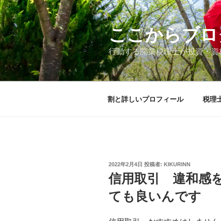
コ
ン
テ
ここからブロ
ン
行動する開業税理士が投資・資
ツ
へ
ス
キ
割と詳しいプロフィール
税理
ッ
プ
投
2022年2月4日
投稿者:
KIKURINN
稿
信用取引 違和感
日:
ても良いんです