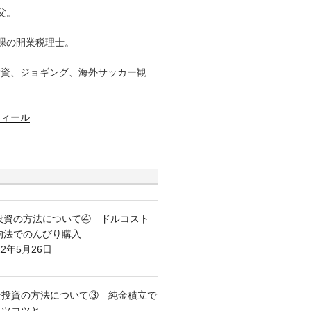
父。
課の開業税理士。
投資、ジョギング、海外サッカー観
フィール
投資の方法について④ ドルコスト
均法でのんびり購入
22年5月26日
金投資の方法について③ 純金積立で
コツコツと