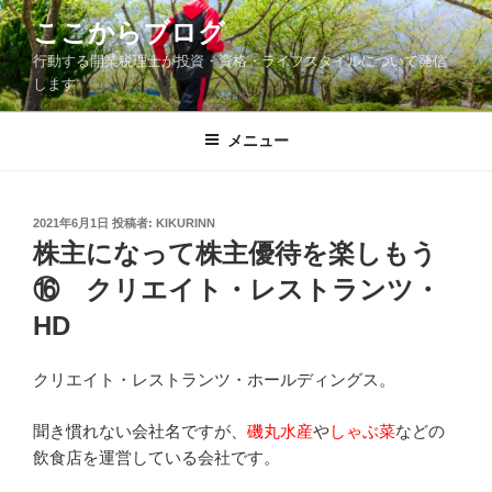
コ
ここからブログ
ン
行動する開業税理士が投資・資格・ライフスタイルについて発信
テ
します
ン
ツ
メニュー
へ
ス
キ
ッ
投
2021年6月1日
投稿者:
KIKURINN
稿
株主になって株主優待を楽しもう
プ
日:
⑯ クリエイト・レストランツ・
HD
クリエイト・レストランツ・ホールディングス。
聞き慣れない会社名ですが、
磯丸水産
や
しゃぶ菜
などの
飲食店を運営している会社です。