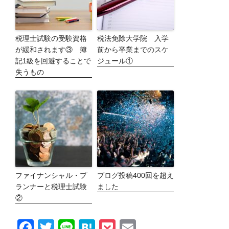
税理士試験の受験資格
税法免除大学院 入学
が緩和されます③ 簿
前から卒業までのスケ
記1級を回避することで
ジュール①
失うもの
ファイナンシャル・プ
ブログ投稿400回を超え
ランナーと税理士試験
ました
②
F
T
Li
H
P
E