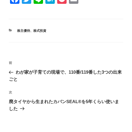
a
wi
n
at
o
m
c
tt
e
e
ck
ail
e
er
n
et
カ
株主優待
、
株式投資
b
a
テ
ゴ
o
リ
ー
o
投
k
前
前
稿
ナ
の
わが家が子育ての現場で、110番/119番した3つの出来
ビ
投
ごと
ゲ
稿
ー
シ
次
次
ョ
の
廃タイヤから生まれたカバンSEAL®を5年くらい使いま
ン
投
した
稿