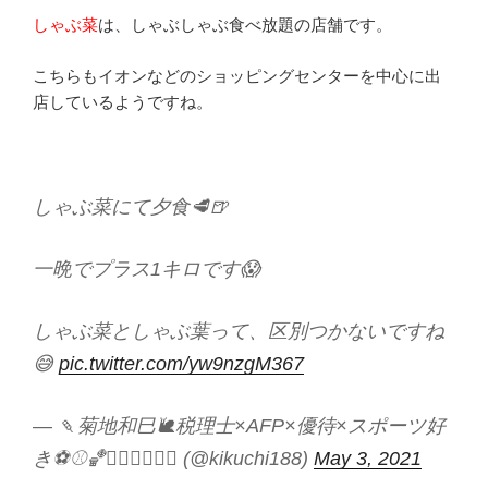
しゃぶ菜
は、しゃぶしゃぶ食べ放題の店舗です。
こちらもイオンなどのショッピングセンターを中心に出
店しているようですね。
しゃぶ菜にて夕食🥩🍺
一晩でプラス1キロです😱
しゃぶ菜としゃぶ葉って、区別つかないですね
😅
pic.twitter.com/yw9nzgM367
— 🍡菊地和巳🐌税理士×AFP×優待×スポーツ好
き⚽️⚾️🏀🏃🏻‍♂️🏊🏻‍♂️ (@kikuchi188)
May 3, 2021