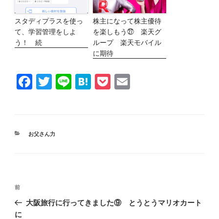
スタディプラスを使っ
株主になって株主優待
て、学習管理をしよ
を楽しもう㉗ 楽天グ
う！ 続
ループ 楽天モバイル
に期待
F
T
Li
H
P
E
a
wi
n
at
o
m
c
tt
e
e
ck
ail
e
er
n
et
カ
お父さん力
b
a
テ
ゴ
o
リ
ー
o
投
k
前
前
稿
ナ
の
大阪旅行に行ってきました⑨ とうとうマリオカート
ビ
投
に
ゲ