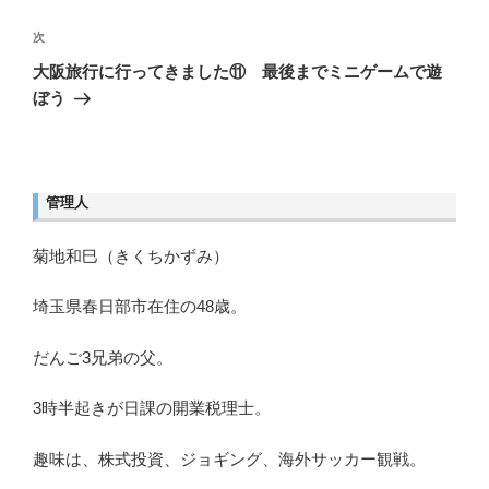
稿
ー
シ
次
次
ョ
の
大阪旅行に行ってきました⑪ 最後までミニゲームで遊
ン
投
ぼう
稿
管理人
菊地和巳（きくちかずみ）
埼玉県春日部市在住の48歳。
だんご3兄弟の父。
3時半起きが日課の開業税理士。
趣味は、株式投資、ジョギング、海外サッカー観戦。