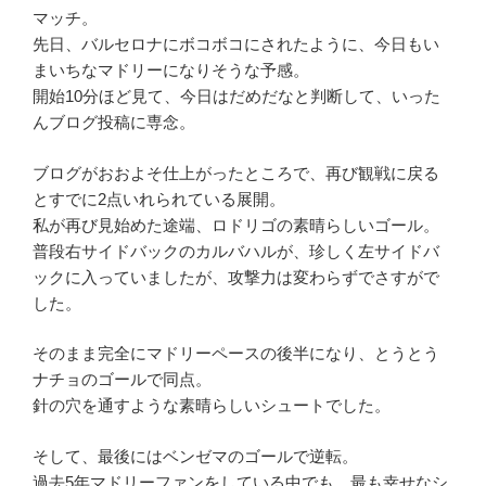
マッチ。
先日、バルセロナにボコボコにされたように、今日もい
まいちなマドリーになりそうな予感。
開始10分ほど見て、今日はだめだなと判断して、いった
んブログ投稿に専念。
ブログがおおよそ仕上がったところで、再び観戦に戻る
とすでに2点いれられている展開。
私が再び見始めた途端、ロドリゴの素晴らしいゴール。
普段右サイドバックのカルバハルが、珍しく左サイドバ
ックに入っていましたが、攻撃力は変わらずでさすがで
した。
そのまま完全にマドリーペースの後半になり、とうとう
ナチョのゴールで同点。
針の穴を通すような素晴らしいシュートでした。
そして、最後にはベンゼマのゴールで逆転。
過去5年マドリーファンをしている中でも、最も幸せなシ