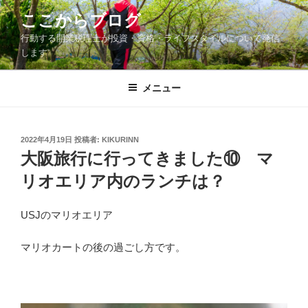
コ
ここからブログ
ン
行動する開業税理士が投資・資格・ライフスタイルについて発信
テ
します
ン
ツ
メニュー
へ
ス
キ
ッ
投
2022年4月19日
投稿者:
KIKURINN
稿
大阪旅行に行ってきました⑩ マ
プ
日:
リオエリア内のランチは？
USJのマリオエリア
マリオカートの後の過ごし方です。