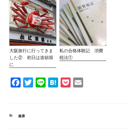
大阪旅行に行ってきま
私の合格体験記 消費
した② 初日は道頓堀
税法①
に
F
T
Li
H
P
E
a
wi
n
at
o
m
c
tt
e
e
ck
ail
e
er
n
et
カ
健康
b
a
テ
ゴ
o
リ
ー