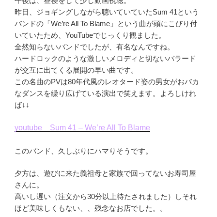
午後は、昼寝をして少し動画視聴。
昨日、ジョギングしながら聴いていていたSum 41という
バンドの「We’re All To Blame」という曲が頭にこびり付
いていたため、YouTubeでじっくり観ました。
全然知らないバンドでしたが、有名なんですね。
ハードロックのような激しいメロディと切ないバラード
が交互に出てくる展開の早い曲です。
この名曲のPVは80年代風のレオタード姿の男女がおバカ
なダンスを繰り広げている演出で笑えます。よろしけれ
ば↓↓
youtube Sum 41 – We’re All To Blame
このバンド、久しぶりにハマりそうです。
夕方は、遊びに来た義祖母と家族で回ってないお寿司屋
さんに。
高いし遅い（注文から30分以上待たされました）しそれ
ほど美味しくもない、、残念なお店でした。。