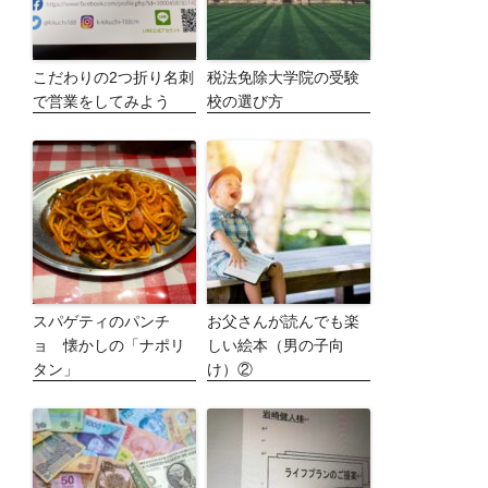
こだわりの2つ折り名刺
税法免除大学院の受験
で営業をしてみよう
校の選び方
スパゲティのパンチ
お父さんが読んでも楽
ョ 懐かしの「ナポリ
しい絵本（男の子向
タン」
け）②