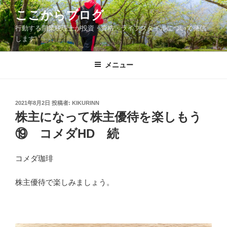
コ
ここからブログ
ン
行動する開業税理士が投資・資格・ライフスタイルについて発信
テ
します
ン
ツ
メニュー
へ
ス
キ
ッ
投
2021年8月2日
投稿者:
KIKURINN
稿
株主になって株主優待を楽しもう
プ
日:
⑲ コメダHD 続
コメダ珈琲
株主優待で楽しみましょう。