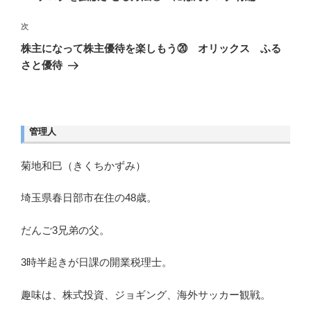
ビ
投
ゲ
稿
次
次
ー
シ
の
株主になって株主優待を楽しもう⑳ オリックス ふる
ョ
投
さと優待
ン
稿
管理人
菊地和巳（きくちかずみ）
埼玉県春日部市在住の48歳。
だんご3兄弟の父。
3時半起きが日課の開業税理士。
趣味は、株式投資、ジョギング、海外サッカー観戦。