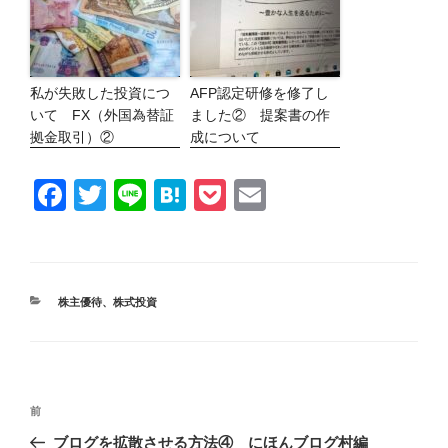
私が失敗した投資につ
AFP認定研修を修了し
いて FX（外国為替証
ました② 提案書の作
拠金取引）②
成について
F
T
Li
H
P
E
a
wi
n
at
o
m
c
tt
e
e
ck
ail
e
er
n
et
カ
株主優待
、
株式投資
b
a
テ
ゴ
o
リ
ー
o
投
k
前
前
稿
ナ
の
ブログを拡散させる方法④ にほんブログ村編