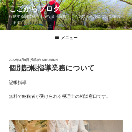
コ
ここからブログ
ン
行動する開業税理士が投資・資格・ライフスタイルについて発信
テ
します
ン
ツ
メニュー
へ
ス
キ
ッ
投
2022年3月9日
投稿者:
KIKURINN
稿
個別記帳指導業務について
プ
日:
記帳指導
無料で納税者が受けられる税理士の相談窓口です。