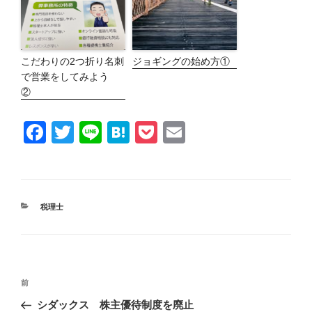
こだわりの2つ折り名刺
ジョギングの始め方①
で営業をしてみよう
②
F
T
Li
H
P
E
a
wi
n
at
o
m
c
tt
e
e
ck
ail
e
er
n
et
カ
税理士
b
a
テ
ゴ
o
リ
ー
o
投
k
前
前
稿
ナ
の
シダックス 株主優待制度を廃止
ビ