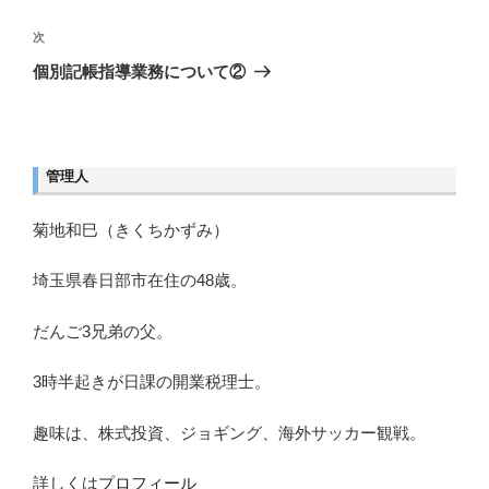
投
ゲ
稿
次
次
ー
シ
の
個別記帳指導業務について②
ョ
投
ン
稿
管理人
菊地和巳（きくちかずみ）
埼玉県春日部市在住の48歳。
だんご3兄弟の父。
3時半起きが日課の開業税理士。
趣味は、株式投資、ジョギング、海外サッカー観戦。
詳しくは
プロフィール