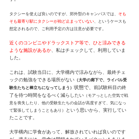
タクシーを使えば良いのですが、郊外型のキャンパスでは、
そも
そも最寄り駅にタクシーが殆ど止まっていない
、というケースも
想定されるので、ご利用予定の方は注意が必要です。
近くのコンビニやドラックストア等で、ひと涼みできる
ような施設があるか
、私はチェックして、利用していま
した。
これは、試験当日に、大学構内で涼みながら、最終チェ
ックの勉強をできる場所がない
（大学の廊下で、ライバル受
状態で
、
前試験科目の終
験生たちと棒立ちになってしまう）
了を待つ時間をなるべく減らしたい
（モアっとした空気で戦
意を喪失したり、他の受験生たちの会話が高度すぎて、気になっ
という思いから、実行してい
て緊張してしまうこともあり）
たことです。
大学構内に学食があって、解放されていれば良いのです