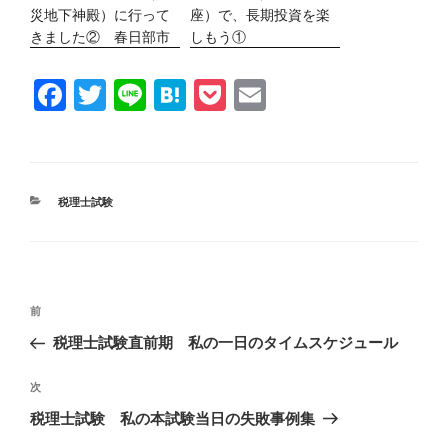
災地下神殿）に行って
座）で、長期投資を楽
きました② 春日部市
しもう①
F
T
Li
H
P
E
a
wi
n
at
o
m
c
tt
e
e
ck
ail
e
er
n
et
カ
税理士試験
b
a
テ
ゴ
o
リ
ー
o
投
k
前
前
稿
ナ
の
税理士試験直前期 私の一日のタイムスケジュール
ビ
投
ゲ
稿
次
次
ー
シ
の
税理士試験 私の本試験当日の失敗事例集
ョ
投
ン