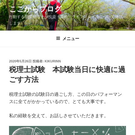
コ
ここからブログ
ン
行動する開業税理士が投資・資格・ライフスタイルについて発信
テ
します
ン
ツ
メニュー
へ
ス
キ
ッ
投
2020年5月26日
投稿者:
KIKURINN
稿
税理士試験 本試験当日に快適に過
プ
日:
ごす方法
税理士試験の試験日の過ごし方、この日のパフォーマン
スに全てがかかっているので、とても大事です。
私の経験を交えて、お話しさせていただきます。