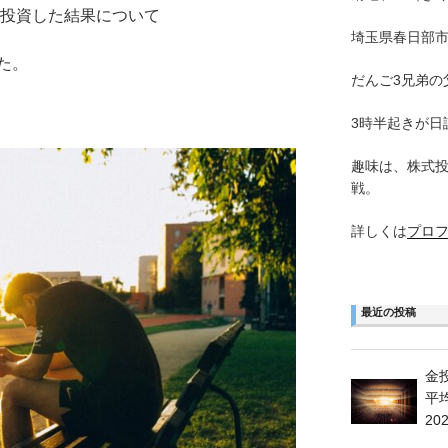
に投資した結果について
埼玉県春日部市
た。
だんご3兄弟の
3時半起きが日
趣味は、株式
戦。
詳しくは
プロ
最近の投稿
金
平
20