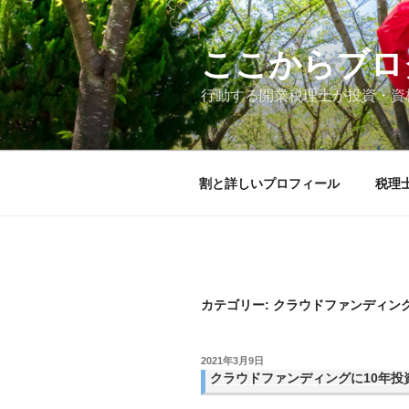
コ
ン
テ
ここからブロ
ン
行動する開業税理士が投資・資
ツ
へ
ス
キ
割と詳しいプロフィール
税理
ッ
プ
カテゴリー:
クラウドファンディン
投
2021年3月9日
稿
クラウドファンディングに10年投
日: