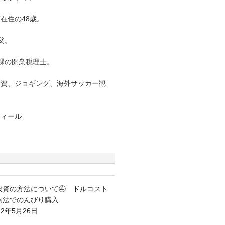
在住の48歳。
父。
課の開業税理士。
投資、ジョギング、海外サッカー観
フィール
投資の方法について④ ドルコスト
均法でのんびり購入
22年5月26日