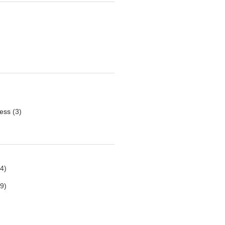
ess
(3)
4)
9)