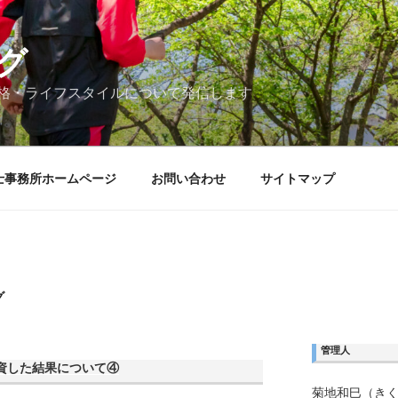
グ
格・ライフスタイルについて発信します
士事務所ホームページ
お問い合わせ
サイトマップ
グ
管理人
資した結果について④
菊地和巳（き