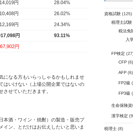
14,019円
28.04%
10,408円
26.02%
資格試験
(125)
税理士試験
12,169円
24.34%
税法免
917,098円
93.11%
入
-67,902円
FP検定
(27
CFP
(6
AFP
(6)
気になる方もいらっしゃるかもしれませ
FP2級
(
てはいけない（上場公開企業ではないの
せさせていただきます。
FP3級
(
生命保険資
漢字検定
(9
日本酒・ワイン・焼酎）の製造・販売プ
メイン、とだけはお伝えしたいと思いま
税理士
(8)