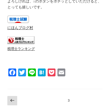
よろしければ、↓のボタンをポチッとしていただけると、
とっても嬉しいです。
にほんブログ村
税理士ランキング
F
T
Li
H
P
E
a
wi
n
at
o
m
c
tt
e
e
ck
ail
e
er
n
et
投
前
固定ページ
3
b
a
稿
の
の