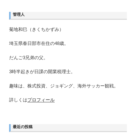
o
ペ
ペ
ー
ー
o
ジ
管理人
ジ
k
送
り
菊地和巳（きくちかずみ）
埼玉県春日部市在住の48歳。
だんご3兄弟の父。
3時半起きが日課の開業税理士。
趣味は、株式投資、ジョギング、海外サッカー観戦。
詳しくは
プロフィール
最近の投稿