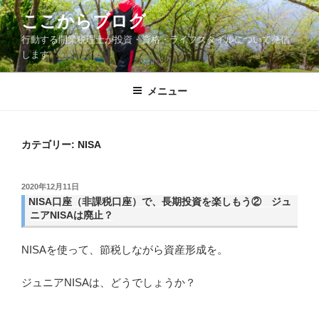
コ
ここからブログ
ン
行動する開業税理士が投資・資格・ライフスタイルについて発信
テ
します
ン
ツ
メニュー
へ
ス
キ
ッ
カテゴリー:
NISA
プ
投
2020年12月11日
稿
NISA口座（非課税口座）で、長期投資を楽しもう② ジュ
日:
ニアNISAは廃止？
NISAを使って、節税しながら資産形成を。
ジュニアNISAは、どうでしょうか？