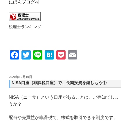
にほんブログ村
税理士ランキング
F
T
Li
H
P
E
a
wi
n
at
o
m
c
tt
e
e
ck
ail
投
2020年12月10日
e
er
n
et
稿
NISA口座（非課税口座）で、長期投資を楽しもう①
日:
b
a
NISA（ニーサ）という口座があることは、ご存知でしょ
o
うか？
o
k
配当や売買益が非課税で、株式を取引できる制度です。